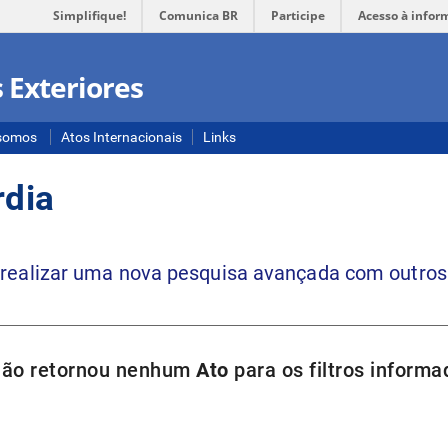
Simplifique!
Comunica BR
Participe
Acesso à infor
 Exteriores
somos
Atos Internacionais
Links
dia
 realizar uma nova pesquisa avançada com outros 
não retornou nenhum
Ato
para os filtros informa